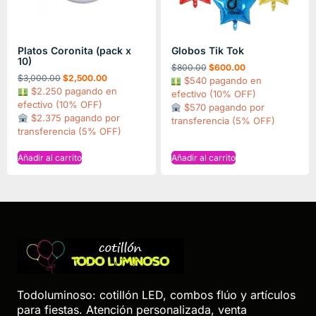
Platos Coronita (pack x
Globos Tik Tok
10)
$
800.00
$
600.00
$
3,000.00
$
2,500.00
$540 pagando en
$2.250 pagando en
efectivo (10% OFF)
efectivo (10% OFF)
$570 pagando por
$2.375 pagando por
transferencia (5% OFF)
transferencia (5% OFF)
Añadir al carrito
Añadir al carrito
Todoluminoso: cotillón LED, combos flúo y artículos
para fiestas. Atención personalizada, venta