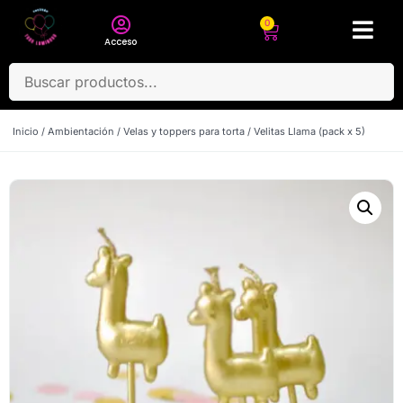
0
Acceso
Inicio
/
Ambientación
/
Velas y toppers para torta
/ Velitas Llama (pack x 5)